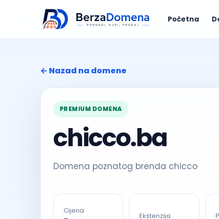
Početna
D
← Nazad na domene
PREMIUM DOMENA
chicco.ba
Domena poznatog brenda chicco
Cijena
Ekstenzija
P