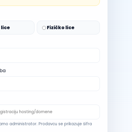
lice
Fizičko lice
oba
amo administrator. Prodavcu se prikazuje šifra