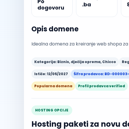
Po
.ba
dogovoru
Opis domene
Idealna domena za kreiranje web shopa za 
Kategorija: Biznis, dječija oprema, Chicco
Reg
Ističe: 12/05/2027
Šifra prodavca: BD-000003
Popularna domena
Profil prodavca verified
HOSTING OPCIJE
Hosting paketi za novu