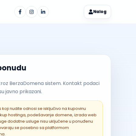
Nalog
 ponudu
kroz BerzaDomena sistem. Kontakt podaci
u javno prikazani.
 koji nudite odnosi se isključivo na kupovinu
kup hostinga, podešavanje domene, izrada web
druge dodatne usluge nisu uključene u ponuđenu
govaraju se posebno sa platformom
na.