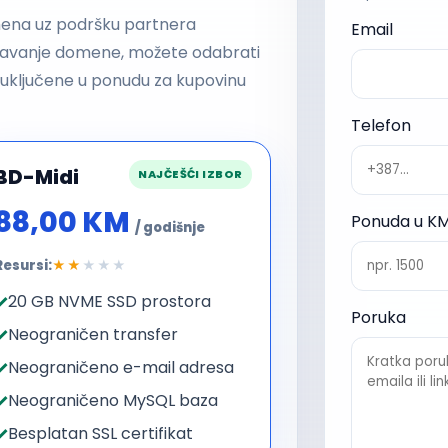
mena uz podršku partnera
Email
ešavanje domene, možete odabrati
u uključene u ponudu za kupovinu
Telefon
BD-Midi
NAJČEŠĆI IZBOR
88,00 KM
Ponuda u K
/ godišnje
Resursi:
★★
★★★
20 GB NVME SSD prostora
Poruka
Neograničen transfer
Neograničeno e-mail adresa
Neograničeno MySQL baza
Besplatan SSL certifikat