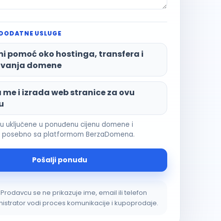
 DODATNE USLUGE
i pomoć oko hostinga, transfera i
vanja domene
me i izrada web stranice za ovu
u
su uključene u ponuđenu cijenu domene i
e posebno sa platformom BerzaDomena.
Pošalji ponudu
Prodavcu se ne prikazuje ime, email ili telefon
istrator vodi proces komunikacije i kupoprodaje.