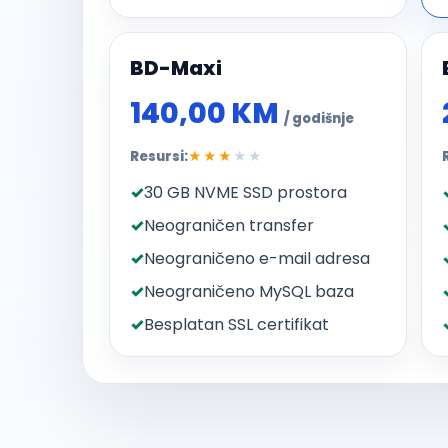
BD-Maxi
140,00 KM
/ godišnje
Resursi:
★★★
★★
30 GB NVME SSD prostora
Neograničen transfer
Neograničeno e-mail adresa
Neograničeno MySQL baza
Besplatan SSL certifikat