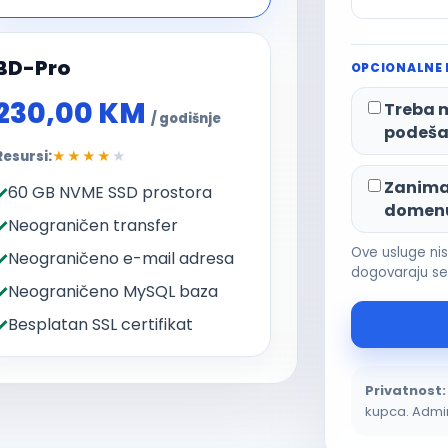
BD-Pro
OPCIONALNE
230,00 KM
Treba m
/ godišnje
podeša
Resursi:
★★★★
★
Zanima 
60 GB NVME SSD prostora
domen
Neograničen transfer
Ove usluge ni
Neograničeno e-mail adresa
dogovaraju s
Neograničeno MySQL baza
Besplatan SSL certifikat
Privatnost:
kupca. Admin