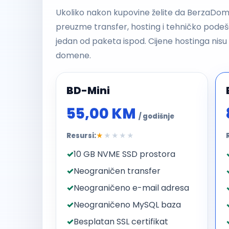
Ukoliko nakon kupovine želite da BerzaDo
preuzme transfer, hosting i tehničko pod
jedan od paketa ispod. Cijene hostinga nis
domene.
BD-Mini
55,00 KM
/ godišnje
Resursi:
★
★★★★
10 GB NVME SSD prostora
Neograničen transfer
Neograničeno e-mail adresa
Neograničeno MySQL baza
Besplatan SSL certifikat