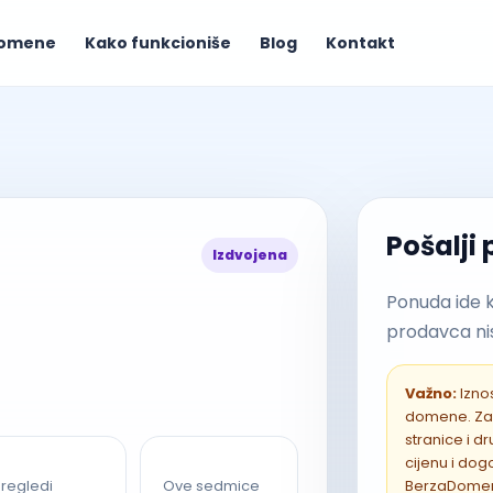
omene
Kako funkcioniše
Blog
Kontakt
Pošalji
Izdvojena
Ponuda ide 
prodavca nis
Važno:
Iznos
domene. Za
stranice i 
cijenu i do
BerzaDome
regledi
Ove sedmice