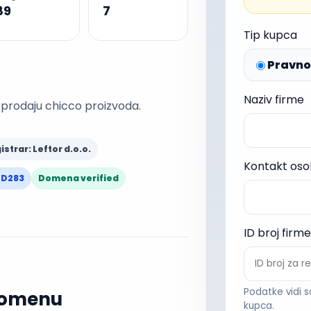
89
7
Tip kupca
Pravno 
Naziv firme
prodaju chicco proizvoda.
istrar: Leftor d.o.o.
Kontakt os
-D283
Domena verified
ID broj firme
Podatke vidi s
 domenu
kupca.