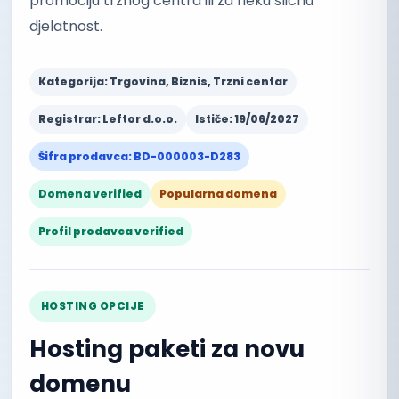
promociju trznog centra ili za neku slicnu
djelatnost.
Kategorija: Trgovina, Biznis, Trzni centar
Registrar: Leftor d.o.o.
Ističe: 19/06/2027
Šifra prodavca: BD-000003-D283
Domena verified
Popularna domena
Profil prodavca verified
HOSTING OPCIJE
Hosting paketi za novu
domenu