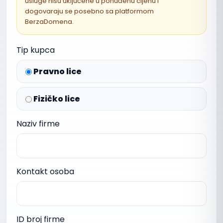
usluge nisu uključene u ponuđenu cijenu i
dogovaraju se posebno sa platformom
BerzaDomena.
Tip kupca
Pravno lice
Fizičko lice
Naziv firme
Kontakt osoba
ID broj firme