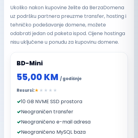
Ukoliko nakon kupovine želite da BerzaDomena
uz podršku partnera preuzme transfer, hosting i
tehničko podešavanje domene, možete
odabrati jedan od paketa ispod. Cijene hostinga
nisu uključene u ponudu za kupovinu domene.
BD-Mini
55,00 KM
/ godišnje
Resursi:
★
★★★★
10 GB NVME SSD prostora
Neograničen transfer
Neograničeno e-mail adresa
Neograničeno MySQL baza