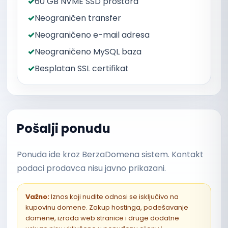
60 GB NVME SSD prostora
Neograničen transfer
Neograničeno e-mail adresa
Neograničeno MySQL baza
Besplatan SSL certifikat
Pošalji ponudu
Ponuda ide kroz BerzaDomena sistem. Kontakt
podaci prodavca nisu javno prikazani.
Važno:
Iznos koji nudite odnosi se isključivo na
kupovinu domene. Zakup hostinga, podešavanje
domene, izrada web stranice i druge dodatne