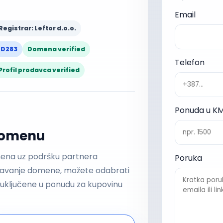
Email
Registrar: Leftor d.o.o.
-D283
Domena verified
Telefon
Profil prodavca verified
Ponuda u K
 domenu
mena uz podršku partnera
Poruka
ešavanje domene, možete odabrati
u uključene u ponudu za kupovinu