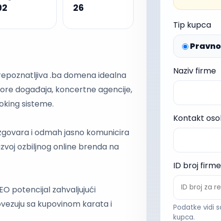
92
26
Tip kupca
Pravno 
Naziv firme
 prepoznatljiva .ba domena idealna
tore događaja, koncertne agencije,
ooking sisteme.
Kontakt os
izgovara i odmah jasno komunicira
azvoj ozbiljnog online brenda na
ID broj firme
O potencijal zahvaljujući
ovezuju sa kupovinom karata i
Podatke vidi s
kupca.