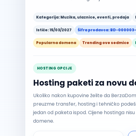
Kategorija: Muzika, ulaznice, eventi, prodaja
Ističe: 15/03/2027
Šifra prodavca: BD-000003
Popularna domena
Trending ove sedmice
HOSTING OPCIJE
Hosting paketi za novu
Ukoliko nakon kupovine želite da BerzaDo
preuzme transfer, hosting i tehničko pod
jedan od paketa ispod. Cijene hostinga nis
domene.