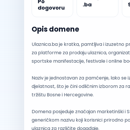
Po
.ba
dogovoru
Opis domene
Ulaznica.ba je kratka, pamtljiva i izuzetno
za platforme za prodaju ulaznica, organiza
sportske manifestacije, festivale i online b
Naziv je jednostavan za pamćenje, lako se 
djelatnost, što je čini odličnim izborom za r
tržištu Bosne i Hercegovine.
Domena posjeduje značajan marketinški i SE
generičkom nazivu koji korisnici prirodno p
ulaznica za različite događaje.