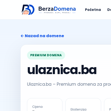
Početna
D
← Nazad na domene
PREMIUM DOMENA
ulaznica.ba
Ulaznica.ba – Premium domena za prod
Cijena
Ekstenzija
P