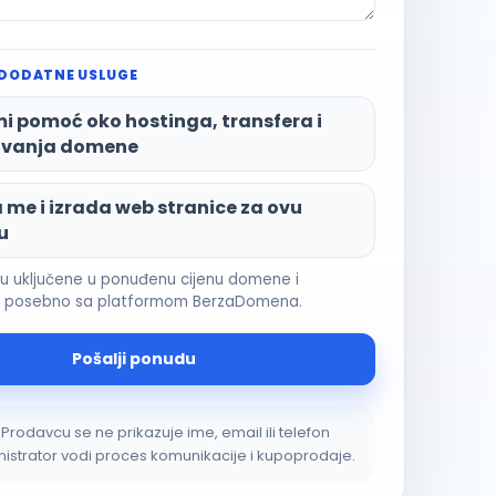
 DODATNE USLUGE
i pomoć oko hostinga, transfera i
vanja domene
me i izrada web stranice za ovu
u
su uključene u ponuđenu cijenu domene i
e posebno sa platformom BerzaDomena.
Pošalji ponudu
Prodavcu se ne prikazuje ime, email ili telefon
istrator vodi proces komunikacije i kupoprodaje.