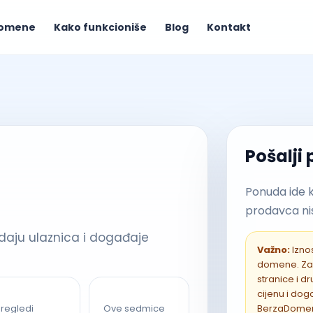
omene
Kako funkcioniše
Blog
Kontakt
Pošalji
Ponuda ide 
prodavca nis
aju ulaznica i događaje
Važno:
Iznos
domene. Za
stranice i 
cijenu i do
BerzaDome
regledi
Ove sedmice