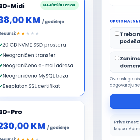
BD-Midi
NAJČEŠĆI IZBOR
88,00 KM
OPCIONALNE
/ godišnje
Resursi:
★★
★★★
Treba m
podeša
20 GB NVME SSD prostora
Neograničen transfer
Zanima 
Neograničeno e-mail adresa
domen
Neograničeno MySQL baza
Ove usluge ni
dogovaraju s
Besplatan SSL certifikat
BD-Pro
Privatnost:
230,00 KM
/ godišnje
kupca. Admin
Resursi:
★★★★
★