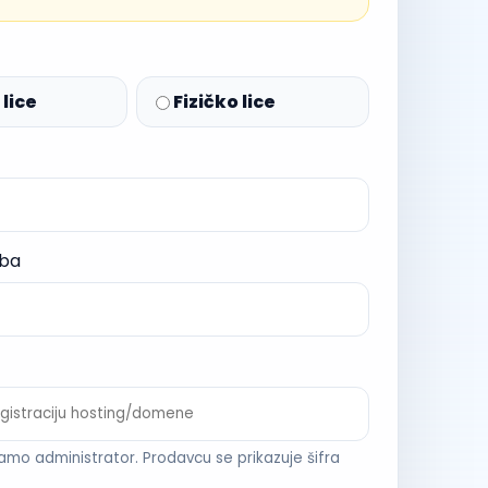
lice
Fizičko lice
oba
amo administrator. Prodavcu se prikazuje šifra