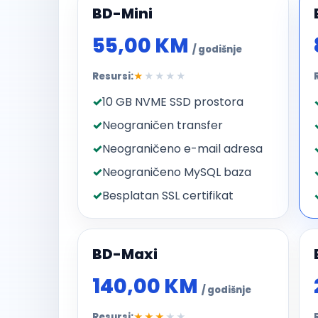
BD-Mini
55,00 KM
/ godišnje
Resursi:
★
★★★★
10 GB NVME SSD prostora
Neograničen transfer
Neograničeno e-mail adresa
Neograničeno MySQL baza
Besplatan SSL certifikat
BD-Maxi
140,00 KM
/ godišnje
Resursi:
★★★
★★