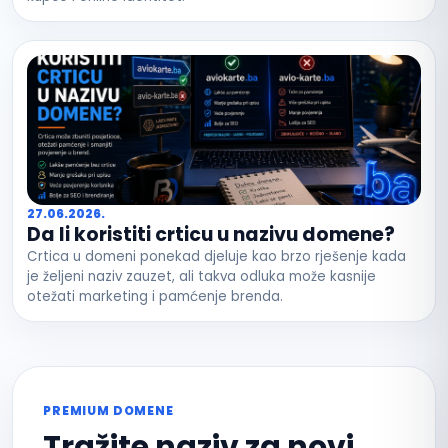
27.06.2026.
Da li koristiti crticu u nazivu domene?
Crtica u domeni ponekad djeluje kao brzo rješenje kada
je željeni naziv zauzet, ali takva odluka može kasnije
otežati marketing i pamćenje brenda.
PREMIUM DOMENE
Tražite naziv za novi