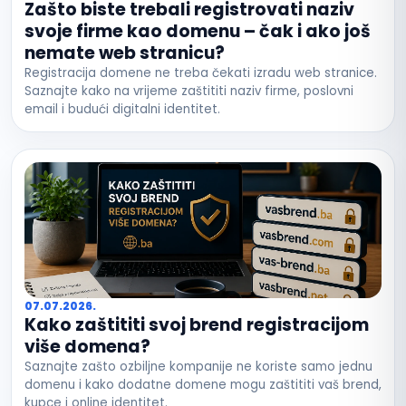
Zašto biste trebali registrovati naziv
svoje firme kao domenu – čak i ako još
nemate web stranicu?
Registracija domene ne treba čekati izradu web stranice.
Saznajte kako na vrijeme zaštititi naziv firme, poslovni
email i budući digitalni identitet.
07.07.2026.
Kako zaštititi svoj brend registracijom
više domena?
Saznajte zašto ozbiljne kompanije ne koriste samo jednu
domenu i kako dodatne domene mogu zaštititi vaš brend,
kupce i online identitet.