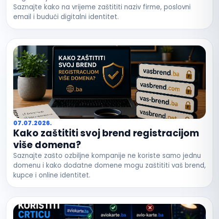
Saznajte kako na vrijeme zaštititi naziv firme, poslovni
email i budući digitalni identitet.
07.07.2026.
Kako zaštititi svoj brend registracijom
više domena?
Saznajte zašto ozbiljne kompanije ne koriste samo jednu
domenu i kako dodatne domene mogu zaštititi vaš brend,
kupce i online identitet.