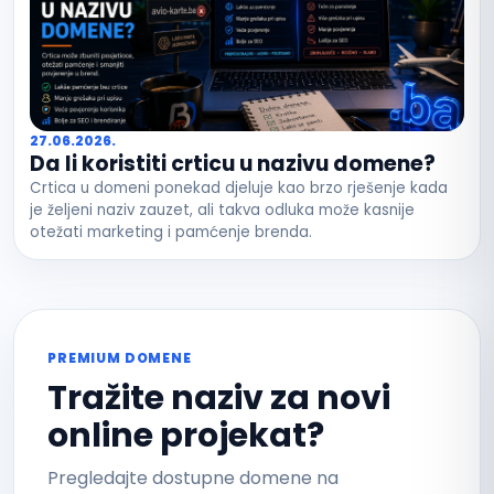
27.06.2026.
Da li koristiti crticu u nazivu domene?
Crtica u domeni ponekad djeluje kao brzo rješenje kada
je željeni naziv zauzet, ali takva odluka može kasnije
otežati marketing i pamćenje brenda.
PREMIUM DOMENE
Tražite naziv za novi
online projekat?
Pregledajte dostupne domene na