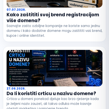
07.07.2026.
Kako zaštititi svoj brend registracijom
više domena?
Saznajte zašto ozbiljne kompanije ne koriste samo jednu
domenu i kako dodatne domene mogu zaštititi vaš brend,
kupce i online identitet.
27.06.2026.
Da li koristiti crticu u nazivu domene?
Crtica u domeni ponekad djeluje kao brzo rješenje kada
je željeni naziv zauzet, ali takva odluka može kasnije
otežati marketing i pamćenje brenda.